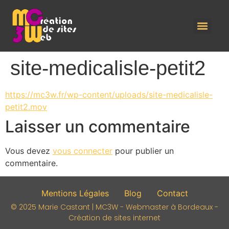
site-medicalisle-petit2
https://mc3w.fr/wp-content/uploads/site-medicalisle-
petit2.mov
Laisser un commentaire
Vous devez
vous connecter
pour publier un
commentaire.
Mentions Légales
Blog
Contact
© 2025 Marie Castant | MC3W - Webmaster à Bordeaux -
Création de sites internet