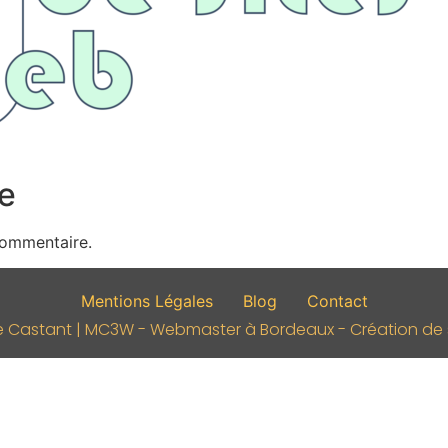
e
commentaire.
Mentions Légales
Blog
Contact
e Castant | MC3W - Webmaster à Bordeaux - Création de si