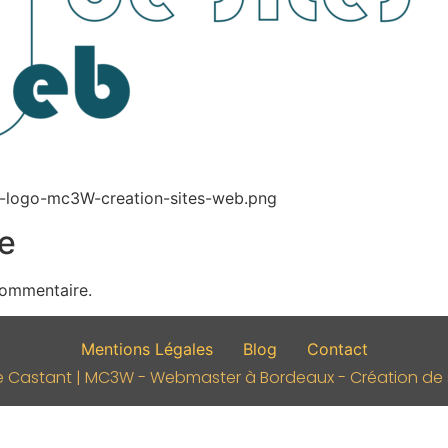
d-logo-mc3W-creation-sites-web.png
e
commentaire.
Mentions Légales
Blog
Contact
e Castant | MC3W - Webmaster à Bordeaux - Création de si