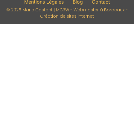
Mentions Légales
Blog
Contact
© 2025 Marie Castant | MC3W - Webmaster à Bordeaux -
Création de sites internet