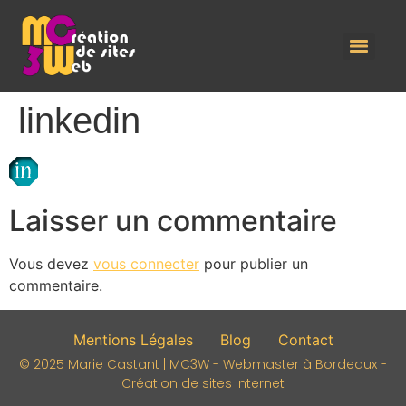
linkedin
Laisser un commentaire
Vous devez
vous connecter
pour publier un
commentaire.
Mentions Légales
Blog
Contact
© 2025 Marie Castant | MC3W - Webmaster à Bordeaux -
Création de sites internet