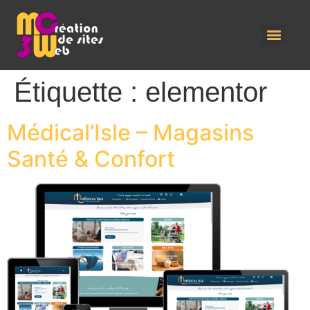
Étiquette :
elementor
Médical’Isle – Magasins
Santé & Confort