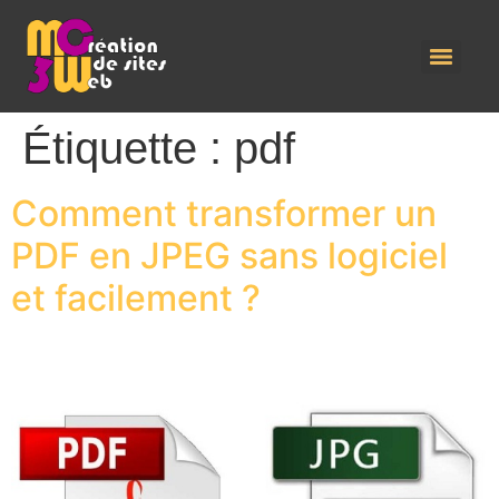
Étiquette :
pdf
Comment transformer un
PDF en JPEG sans logiciel
et facilement ?